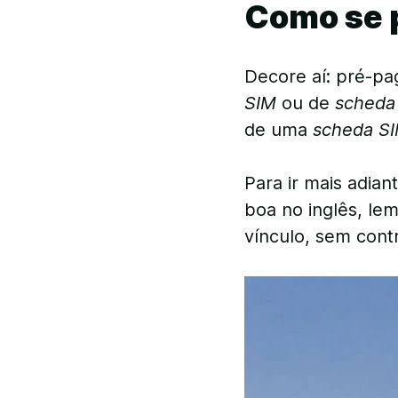
Como se p
Decore aí: pré-p
SIM
ou de
scheda
de uma
scheda SI
Para ir mais adia
boa no inglês, le
vínculo, sem cont