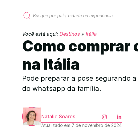
P
e
s
Você está aqui:
Destinos
»
Itália
q
Como comprar c
u
i
s
na Itália
a
r
p
Pode preparar a pose segurando a T
o
r
do whatsapp da família.
:
Natalie Soares
Atualizado em 7 de novembro de 2024