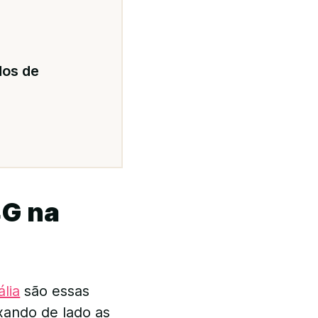
dos de
4G na
ália
são essas
xando de lado as