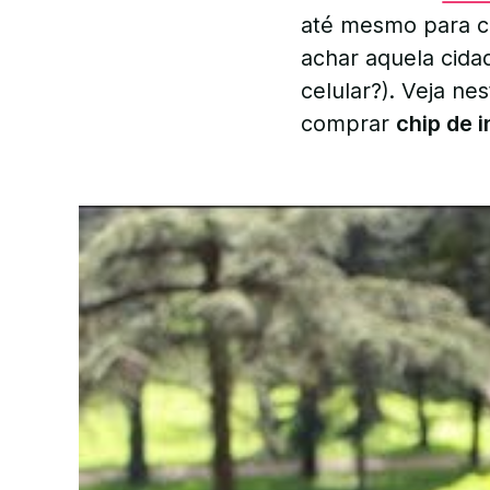
até mesmo para co
achar aquela cida
celular?). Veja n
comprar
chip de i