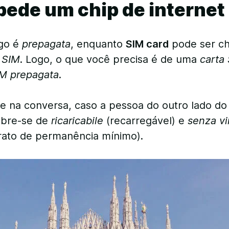
ede um chip de internet 
ago é
prepagata
, enquanto
SIM card
pode ser c
 SIM
. Logo, o que você precisa é de uma
carta
M prepagata
.
nte na conversa, caso a pessoa do outro lado do
mbre-se de
ricaricabile
(recarregável) e
senza vi
rato de permanência mínimo).