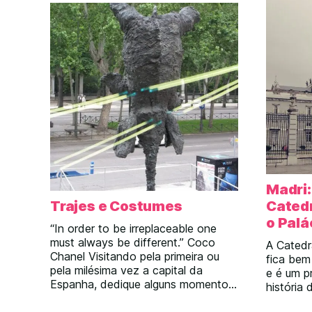
bem loca
você encontra em […]
estação 
a […]
Madri:
Trajes e Costumes
Catedr
o Palá
“In order to be irreplaceable one
must always be different.” Coco
A Catedr
Chanel Visitando pela primeira ou
fica bem
pela milésima vez a capital da
e é um p
Espanha, dedique alguns momentos
história
para conhecer outras ótimas
atrações que a cidade tem a