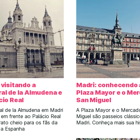
lizado, em frente à
indicar. E generosos como
Sevilha e pertinho da Sol e
são, dicas de lugares imper
apareceram […]
 visitando a
Madri: conhecendo 
al de la Almudena e
Plaza Mayor e o Me
cio Real
San Miguel
al de la Almudena em Madri
A Plaza Mayor e o Mercad
 em frente ao Palácio Real
Miguel são passeios clássi
rato cheio para os fãs da
Madri. Conheça mais sua his
 da Espanha