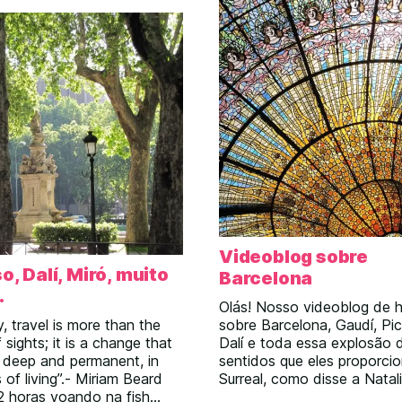
Videoblog sobre
o, Dalí, Miró, muito
Barcelona
.
Olás! Nosso videoblog de h
y, travel is more than the
sobre Barcelona, Gaudí, Pi
 sights; it is a change that
Dalí e toda essa explosão 
 deep and permanent, in
sentidos que eles proporci
 of living”.- Miriam Beard
Surreal, como disse a Natal
2 horas voando na fish
Pedimos desculpas, mas ao 