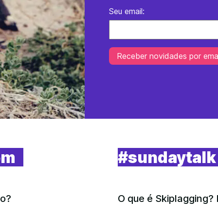
Seu email:
em
#sundaytalk
io?
O que é Skiplagging? 