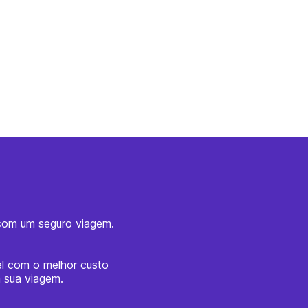
olveu
a parte
5005
 com um seguro viagem.
el com o melhor custo
a sua viagem.