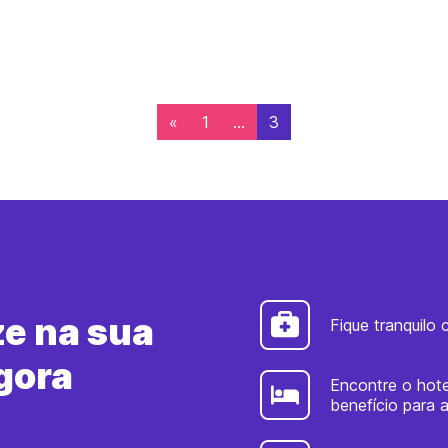
o é para qualquer um. É uma
primeiro vídeo o celular res
 que requer um certo
parar de gravar e a segund
físico, mas ver nossa
foi perdida 🙁
 que não era tão […]
https://qik.com/video/804
«
1
…
3
e na sua
Fique tranquilo
gora
Encontre o hot
benefício para 