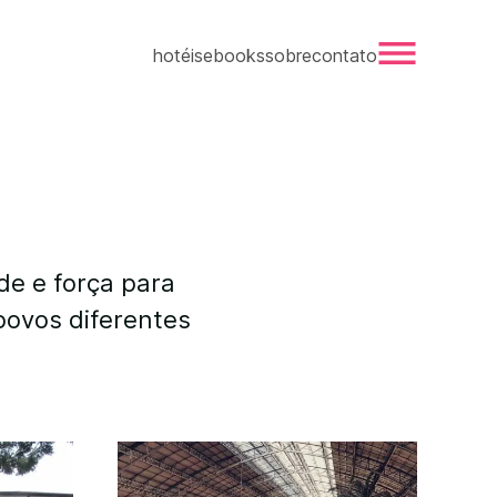
hotéis
ebooks
sobre
contato
de e força para
povos diferentes