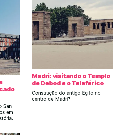
 vocês
díveis
Madri: visitando o Templo
a
de Debod e o Teleférico
rcado
Construção do antigo Egito no
centro de Madri?
o San
cos em
tória.