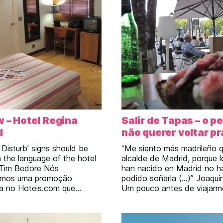
 – Hotel Regina
Salir de Tapas – o pe
d
não querer voltar p
 Disturb’ signs should be
“Me siento más madrileño q
n the language of the hotel
alcalde de Madrid, porque l
-Tim Bedore Nós
han nacido en Madrid no h
imos uma promoção
podido soñarla (…)” Joaquí
a no Hoteis.com que
Um pouco antes de viajarm
 um bom desconto no
perguntei no Twitter e aqui
tel em Madri. Não tinha
se vocês conheciam algum
er não: o hotel era muito
restaurante em Madrid par