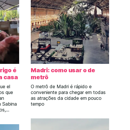
rigo é
Madri: como usar o de
ra casa
metrô
ue el
O metrô de Madri é rápido e
os que
conveniente para chegar em todas
an
as atrações da cidade em pouco
n Sabina
tempo
os,
 no blog
a nos