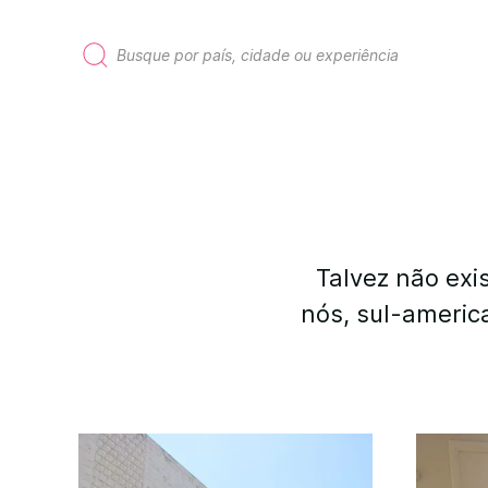
P
e
s
q
u
i
s
a
r
p
Talvez não exi
o
r
nós, sul-americ
: