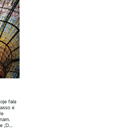
oje fala
casso e
de
onam.
ie ;D
final do