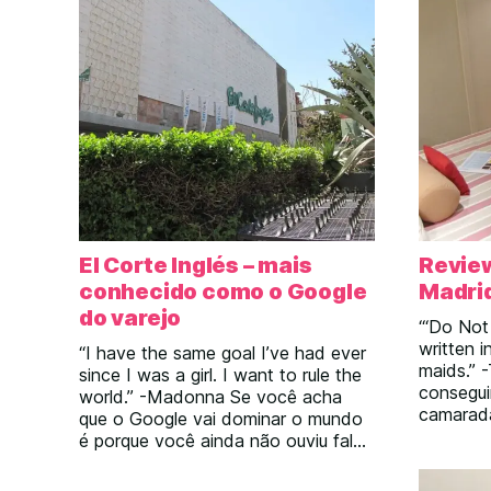
El Corte Inglés – mais
Review
conhecido como o Google
Madri
do varejo
“‘Do Not
written i
“I have the same goal I’ve had ever
maids.” 
since I was a girl. I want to rule the
consegu
world.” -Madonna Se você acha
camarad
que o Google vai dominar o mundo
garantiu
é porque você ainda não ouviu falar
nosso ho
do El Corte Inglés. El Corte Inglés é
como diz
uma rede de lojas da Espanha que