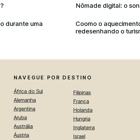
o?
Nômade digital: o so
do durante uma
Coomo o aquecimento
redesenhando o turis
NAVEGUE POR DESTINO
África do Sul
Filipinas
Alemanha
França
Argentina
Holanda
Aruba
Hungria
Austrália
Inglaterra
Áustria
Israel