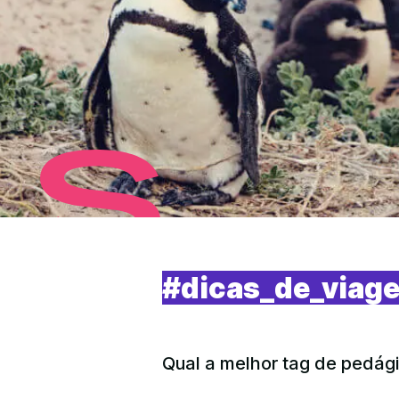
#dicas_de_viag
Qual a melhor tag de pedág