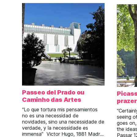
oferecer. Uma delas é o Museo del
Traje – um museu dedicado a contar
a história das nossas
vestimentas/trajes […]
Passeo del Prado ou
Picass
Caminho das Artes
prazer
“Lo que tortura mis pensamientos
“Certainl
no es una necessidad de
seeing of
novidades, sino una necessidade de
goes on,
verdade, y la necessidade es
the ideas
immensa” Victor Hugo, 1881 Madri
Passar 1